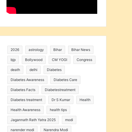
2026
astrology
Bihar
Bihar News
bjp
Bollywood
CM YOGI
Congress
death
delhi
Diabetes
Diabetes Awareness
Diabetes Care
Diabetes Facts
Diabetestreatment
Diabetes treatment
Dr S Kumar
Health
Health Awareness
health tips
Jagannath Rath Yatra 2025
modi
narender modi
Narendra Modi