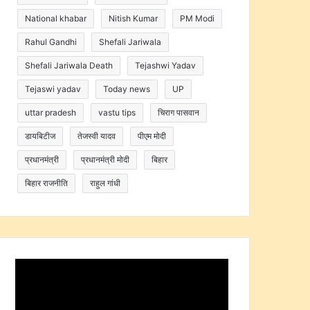
National khabar
Nitish Kumar
PM Modi
Rahul Gandhi
Shefali Jariwala
Shefali Jariwala Death
Tejashwi Yadav
Tejaswi yadav
Today news
UP
uttar pradesh
vastu tips
चिराग पासवान
डायबिटीज
तेजस्वी यादव
पीएम मोदी
प्रधानमंत्री
प्रधानमंत्री मोदी
बिहार
बिहार राजनीति
राहुल गांधी