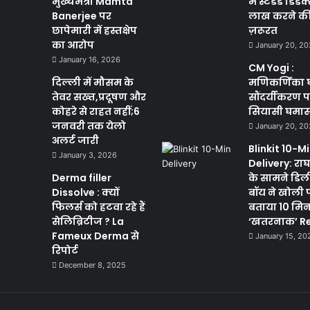
मुख्यमंत्री Mamta
में स्टैंडर्ड डिड
Banerjee पर
लाख करने की क
छापेमारी में हस्तक्षेप
ज़रूरत
का आरोप
January 20, 2
January 16, 2026
CM Yogi :
दिल्ली में मौसम के
मणिकर्णिका 
तेवर सख्त,प्रदूषण और
सौंदर्यीकरण 
कोहरे से राहत नहीं;6
सियासी घमा
जनवरी तक येलो
January 20, 2
अलर्ट जारी
Blinkit 10-M
January 3, 2026
Delivery: राघव
Derma filler
के सामने डिल
Dissolve : क्यों
बॉय ने खोली 
फिलर्स को हटवा रहे हैं
बताया 10 मि
सेलिब्रिटीज ? La
‘खतरनाक’ Re
Fameux Derma से
January 15, 20
रिपोर्ट
December 8, 2025