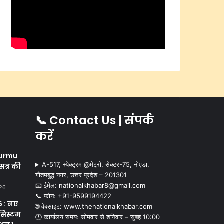
📞 Contact Us | संपर्क
करें
i
urmu
A-517, स्पेक्ट्रम @मेट्रो, सेक्टर-75, नोएडा,
सत्र की
गौतमबुद्ध नगर, उत्तर प्रदेश – 201301
📧 ईमेल: nationalkhabar8@gmail.com
026
📞 फ़ोन: ‪+91-9599194422‬
 : नए
🌐 वेबसाइट: www.thenationalkhabar.com
सिस्टम
🕒 कार्यालय समय: सोमवार से शनिवार – सुबह 10:00