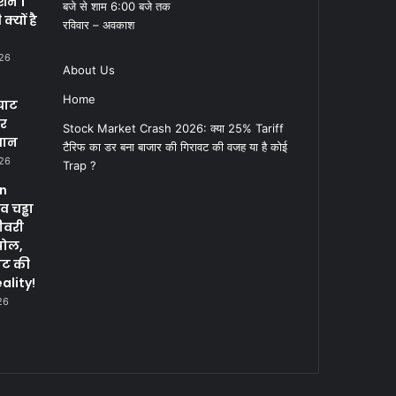
क्शन 1
बजे से शाम 6:00 बजे तक
्यों है
रविवार – अवकाश
026
About Us
Home
घाट
पर
Stock Market Crash 2026: क्या 25% Tariff
सान
टैरिफ का डर बना बाजार की गिरावट की वजह या है कोई
026
Trap ?
in
 चड्ढा
ीवरी
पोल,
नट की
ality!
26