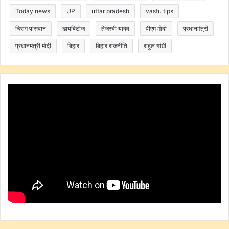
Today news
UP
uttar pradesh
vastu tips
चिराग पासवान
डायबिटीज
तेजस्वी यादव
पीएम मोदी
प्रधानमंत्री
प्रधानमंत्री मोदी
बिहार
बिहार राजनीति
राहुल गांधी