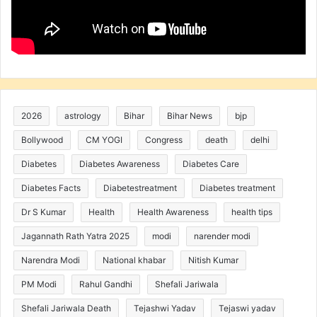
2026
astrology
Bihar
Bihar News
bjp
Bollywood
CM YOGI
Congress
death
delhi
Diabetes
Diabetes Awareness
Diabetes Care
Diabetes Facts
Diabetestreatment
Diabetes treatment
Dr S Kumar
Health
Health Awareness
health tips
Jagannath Rath Yatra 2025
modi
narender modi
Narendra Modi
National khabar
Nitish Kumar
PM Modi
Rahul Gandhi
Shefali Jariwala
Shefali Jariwala Death
Tejashwi Yadav
Tejaswi yadav