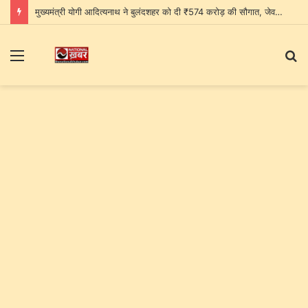
मुख्यमंत्री योगी आदित्यनाथ ने बुलंदशहर को दी ₹574 करोड़ की सौगात, जेवर एयरपोर्ट को बताया पश्चिमी यूपी के विकास का नया द्वार
Menu
S
fo