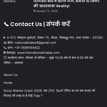
डिलीवरी बॉय ने खोली पोल, बताया 10 मिनट
की ‘खतरनाक’ Reality!
January 15, 2026
📞 Contact Us | संपर्क करें
A-517, स्पेक्ट्रम @मेट्रो, सेक्टर-75, नोएडा, गौतमबुद्ध नगर, उत्तर प्रदेश – 201301
📧 ईमेल: nationalkhabar8@gmail.com
📞 फ़ोन: ‪+91-9599194422‬
🌐 वेबसाइट: www.thenationalkhabar.com
🕒 कार्यालय समय: सोमवार से शनिवार – सुबह 10:00 बजे से शाम 6:00 बजे तक
रविवार – अवकाश
About Us
Home
Stock Market Crash 2026: क्या 25% Tariff टैरिफ का डर बना बाजार की
गिरावट की वजह या है कोई Trap ?