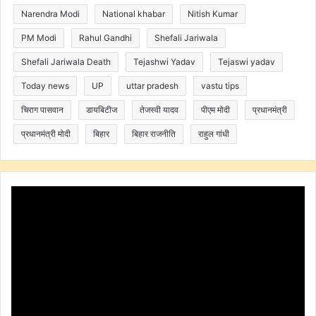
Narendra Modi
National khabar
Nitish Kumar
PM Modi
Rahul Gandhi
Shefali Jariwala
Shefali Jariwala Death
Tejashwi Yadav
Tejaswi yadav
Today news
UP
uttar pradesh
vastu tips
चिराग पासवान
डायबिटीज
तेजस्वी यादव
पीएम मोदी
प्रधानमंत्री
प्रधानमंत्री मोदी
बिहार
बिहार राजनीति
राहुल गांधी