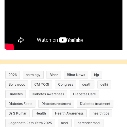
2026
astrology
Bihar
Bihar News
bjp
Bollywood
CM YOGI
Congress
death
delhi
Diabetes
Diabetes Awareness
Diabetes Care
Diabetes Facts
Diabetestreatment
Diabetes treatment
Dr S Kumar
Health
Health Awareness
health tips
Jagannath Rath Yatra 2025
modi
narender modi