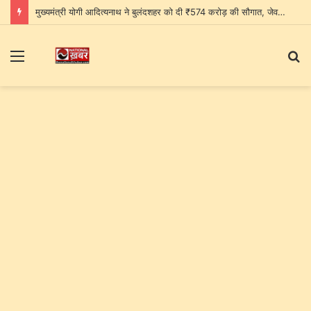
मुख्यमंत्री योगी आदित्यनाथ ने बुलंदशहर को दी ₹574 करोड़ की सौगात, जेवर एयरपोर्ट को बताया पश्चिमी यूपी के विकास का नया द्वार
Menu
S
fo