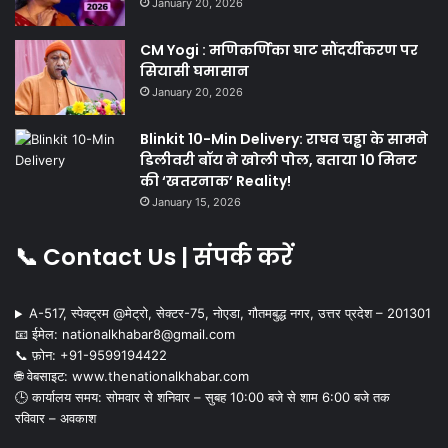
January 20, 2026
CM Yogi : मणिकर्णिका घाट सौंदर्यीकरण पर
सियासी घमासान
January 20, 2026
Blinkit 10-Min Delivery: राघव चड्ढा के सामने
डिलीवरी बॉय ने खोली पोल, बताया 10 मिनट
की ‘खतरनाक’ Reality!
January 15, 2026
📞 Contact Us | संपर्क करें
A-517, स्पेक्ट्रम @मेट्रो, सेक्टर-75, नोएडा, गौतमबुद्ध नगर, उत्तर प्रदेश – 201301
📧 ईमेल: nationalkhabar8@gmail.com
📞 फ़ोन: ‪+91-9599194422‬
🌐 वेबसाइट: www.thenationalkhabar.com
🕒 कार्यालय समय: सोमवार से शनिवार – सुबह 10:00 बजे से शाम 6:00 बजे तक
रविवार – अवकाश