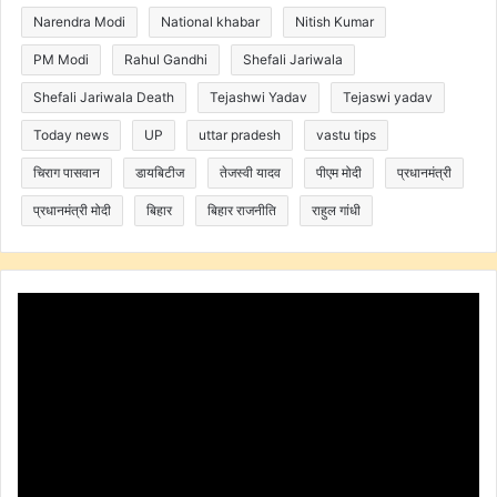
Narendra Modi
National khabar
Nitish Kumar
PM Modi
Rahul Gandhi
Shefali Jariwala
Shefali Jariwala Death
Tejashwi Yadav
Tejaswi yadav
Today news
UP
uttar pradesh
vastu tips
चिराग पासवान
डायबिटीज
तेजस्वी यादव
पीएम मोदी
प्रधानमंत्री
प्रधानमंत्री मोदी
बिहार
बिहार राजनीति
राहुल गांधी