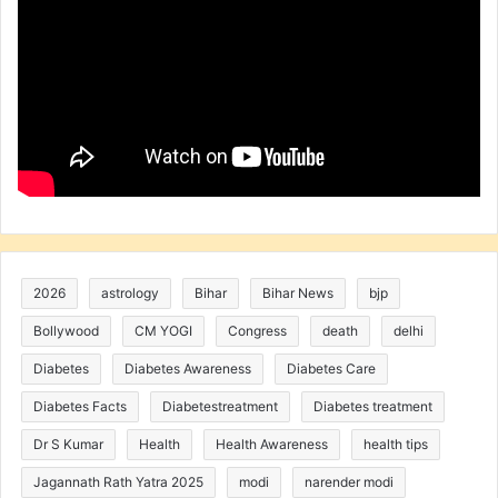
2026
astrology
Bihar
Bihar News
bjp
Bollywood
CM YOGI
Congress
death
delhi
Diabetes
Diabetes Awareness
Diabetes Care
Diabetes Facts
Diabetestreatment
Diabetes treatment
Dr S Kumar
Health
Health Awareness
health tips
Jagannath Rath Yatra 2025
modi
narender modi