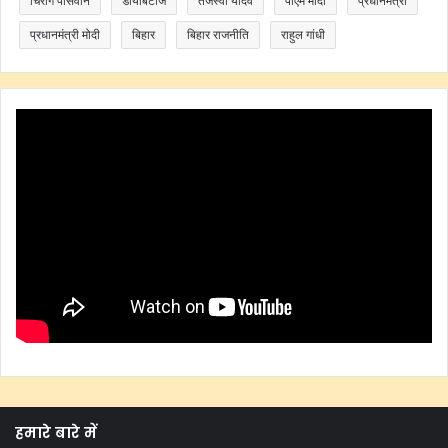
चिराग पासवान
डायबिटीज
तेजस्वी यादव
पीएम मोदी
प्रधानमंत्री
प्रधानमंत्री मोदी
बिहार
बिहार राजनीति
राहुल गांधी
हमारे बारे में