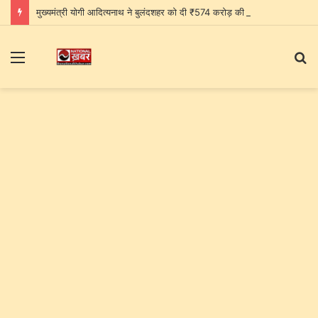
मुख्यमंत्री योगी आदित्यनाथ ने बुलंदशहर को दी ₹574 करोड़ की सौगात, जेवर एयरपोर्ट को बताया पश्चिमी यूपी के विकास का नया द्वार
Menu
S
fo