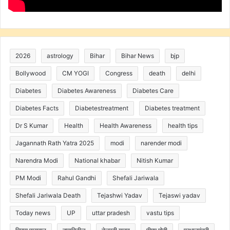
2026
astrology
Bihar
Bihar News
bjp
Bollywood
CM YOGI
Congress
death
delhi
Diabetes
Diabetes Awareness
Diabetes Care
Diabetes Facts
Diabetestreatment
Diabetes treatment
Dr S Kumar
Health
Health Awareness
health tips
Jagannath Rath Yatra 2025
modi
narender modi
Narendra Modi
National khabar
Nitish Kumar
PM Modi
Rahul Gandhi
Shefali Jariwala
Shefali Jariwala Death
Tejashwi Yadav
Tejaswi yadav
Today news
UP
uttar pradesh
vastu tips