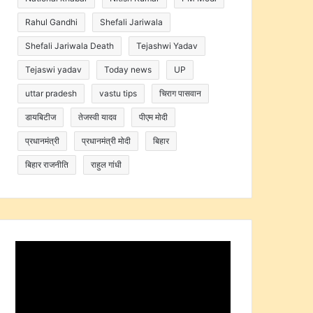
Rahul Gandhi
Shefali Jariwala
Shefali Jariwala Death
Tejashwi Yadav
Tejaswi yadav
Today news
UP
uttar pradesh
vastu tips
चिराग पासवान
डायबिटीज
तेजस्वी यादव
पीएम मोदी
प्रधानमंत्री
प्रधानमंत्री मोदी
बिहार
बिहार राजनीति
राहुल गांधी