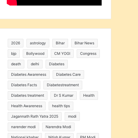
2026
astrology
Bihar
Bihar News
bjp
Bollywood
CM YOGI
Congress
death
delhi
Diabetes
Diabetes Awareness
Diabetes Care
Diabetes Facts
Diabetestreatment
Diabetes treatment
Dr S Kumar
Health
Health Awareness
health tips
Jagannath Rath Yatra 2025
modi
narender modi
Narendra Modi
National khabar
Nitish Kumar
PM Modi