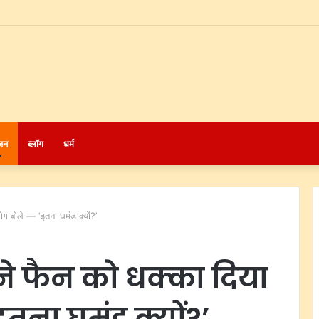
जन
ब्लॉग
धर्म
 बोले — ‘इतना घमंड क्यों?’
े फैन को धक्का दिया
तना घमंड क्यों?’