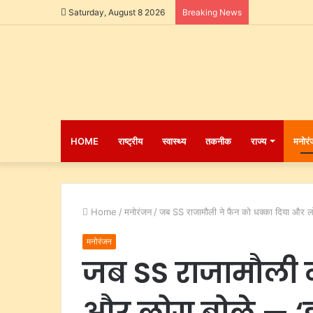
Saturday, August 8 2026
Breaking News
HOME
राष्ट्रीय
स्वास्थ्य
तकनीक
राज्य
मनोरं
Home
/
मनोरंजन
/
जब SS राजामौली ने फैन को धक्का दिया और लोग
मनोरंजन
जब SS राजामौली न
और लोग बोले — ‘इ