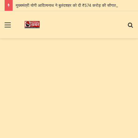
मुख्यमंत्री योगी आदित्यनाथ ने बुलंदशहर को दी ₹574 करोड़ की सौगात, जेवर एयरपोर्ट को बताया पश्चिमी यूपी के विकास का नया द्वार
Menu
S
fo