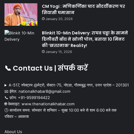
CM Yogi : मणिकर्णिका घाट सौंदर्यीकरण पर
सियासी घमासान
January 20, 2026
Blinkit 10-Min Delivery: राघव चड्ढा के सामने
डिलीवरी बॉय ने खोली पोल, बताया 10 मिनट
की ‘खतरनाक’ Reality!
January 15, 2026
📞 Contact Us | संपर्क करें
A-517, स्पेक्ट्रम @मेट्रो, सेक्टर-75, नोएडा, गौतमबुद्ध नगर, उत्तर प्रदेश – 201301
📧 ईमेल: nationalkhabar8@gmail.com
📞 फ़ोन: ‪+91-9599194422‬
🌐 वेबसाइट: www.thenationalkhabar.com
🕒 कार्यालय समय: सोमवार से शनिवार – सुबह 10:00 बजे से शाम 6:00 बजे तक
रविवार – अवकाश
About Us