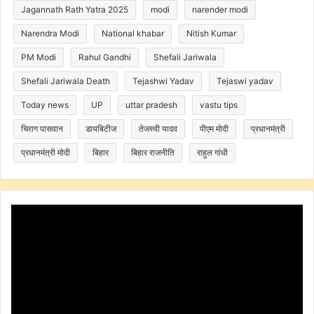
Jagannath Rath Yatra 2025
modi
narender modi
Narendra Modi
National khabar
Nitish Kumar
PM Modi
Rahul Gandhi
Shefali Jariwala
Shefali Jariwala Death
Tejashwi Yadav
Tejaswi yadav
Today news
UP
uttar pradesh
vastu tips
चिराग पासवान
डायबिटीज
तेजस्वी यादव
पीएम मोदी
प्रधानमंत्री
प्रधानमंत्री मोदी
बिहार
बिहार राजनीति
राहुल गांधी