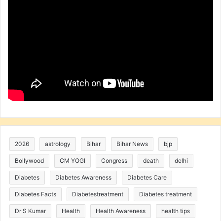
2026
astrology
Bihar
Bihar News
bjp
Bollywood
CM YOGI
Congress
death
delhi
Diabetes
Diabetes Awareness
Diabetes Care
Diabetes Facts
Diabetestreatment
Diabetes treatment
Dr S Kumar
Health
Health Awareness
health tips