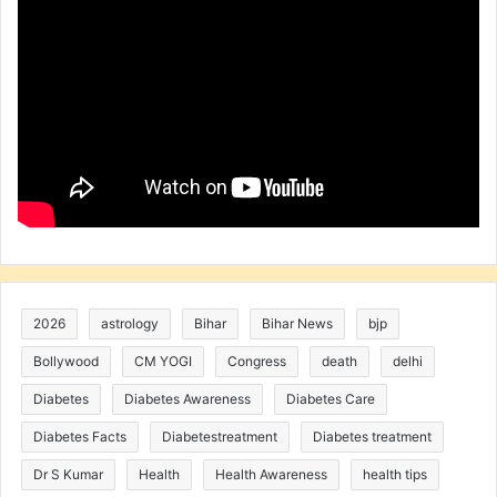
2026
astrology
Bihar
Bihar News
bjp
Bollywood
CM YOGI
Congress
death
delhi
Diabetes
Diabetes Awareness
Diabetes Care
Diabetes Facts
Diabetestreatment
Diabetes treatment
Dr S Kumar
Health
Health Awareness
health tips