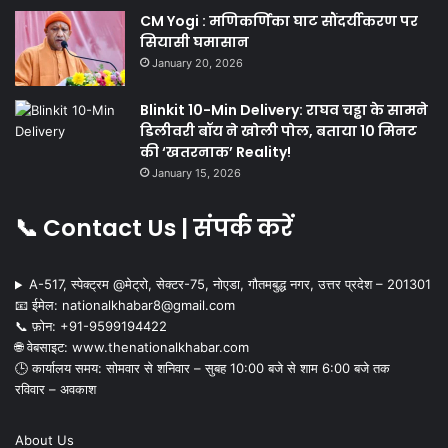
CM Yogi : मणिकर्णिका घाट सौंदर्यीकरण पर
सियासी घमासान
January 20, 2026
Blinkit 10-Min Delivery: राघव चड्ढा के सामने
डिलीवरी बॉय ने खोली पोल, बताया 10 मिनट
की ‘खतरनाक’ Reality!
January 15, 2026
📞 Contact Us | संपर्क करें
A-517, स्पेक्ट्रम @मेट्रो, सेक्टर-75, नोएडा, गौतमबुद्ध नगर, उत्तर प्रदेश – 201301
📧 ईमेल: nationalkhabar8@gmail.com
📞 फ़ोन: ‪+91-9599194422‬
🌐 वेबसाइट: www.thenationalkhabar.com
🕒 कार्यालय समय: सोमवार से शनिवार – सुबह 10:00 बजे से शाम 6:00 बजे तक
रविवार – अवकाश
About Us