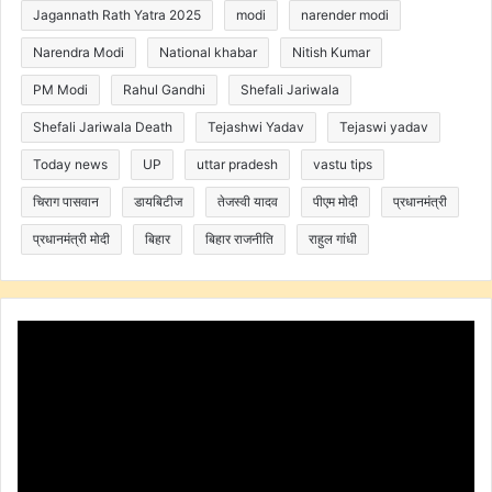
Jagannath Rath Yatra 2025
modi
narender modi
Narendra Modi
National khabar
Nitish Kumar
PM Modi
Rahul Gandhi
Shefali Jariwala
Shefali Jariwala Death
Tejashwi Yadav
Tejaswi yadav
Today news
UP
uttar pradesh
vastu tips
चिराग पासवान
डायबिटीज
तेजस्वी यादव
पीएम मोदी
प्रधानमंत्री
प्रधानमंत्री मोदी
बिहार
बिहार राजनीति
राहुल गांधी