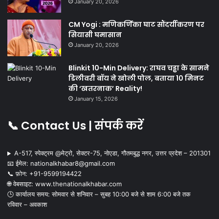
January 20, 2026
CM Yogi : मणिकर्णिका घाट सौंदर्यीकरण पर
सियासी घमासान
January 20, 2026
Blinkit 10-Min Delivery: राघव चड्ढा के सामने
डिलीवरी बॉय ने खोली पोल, बताया 10 मिनट
की ‘खतरनाक’ Reality!
January 15, 2026
📞 Contact Us | संपर्क करें
A-517, स्पेक्ट्रम @मेट्रो, सेक्टर-75, नोएडा, गौतमबुद्ध नगर, उत्तर प्रदेश – 201301
📧 ईमेल: nationalkhabar8@gmail.com
📞 फ़ोन: ‪+91-9599194422‬
🌐 वेबसाइट: www.thenationalkhabar.com
🕒 कार्यालय समय: सोमवार से शनिवार – सुबह 10:00 बजे से शाम 6:00 बजे तक
रविवार – अवकाश