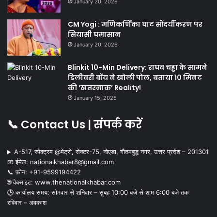
January 20, 2026
CM Yogi : मणिकर्णिका घाट सौंदर्यीकरण पर
सियासी घमासान
January 20, 2026
Blinkit 10-Min Delivery: राघव चड्ढा के सामने
डिलीवरी बॉय ने खोली पोल, बताया 10 मिनट
की ‘खतरनाक’ Reality!
January 15, 2026
📞 Contact Us | संपर्क करें
A-517, स्पेक्ट्रम @मेट्रो, सेक्टर-75, नोएडा, गौतमबुद्ध नगर, उत्तर प्रदेश – 201301
📧 ईमेल: nationalkhabar8@gmail.com
📞 फ़ोन: ‪+91-9599194422‬
🌐 वेबसाइट: www.thenationalkhabar.com
🕒 कार्यालय समय: सोमवार से शनिवार – सुबह 10:00 बजे से शाम 6:00 बजे तक
रविवार – अवकाश