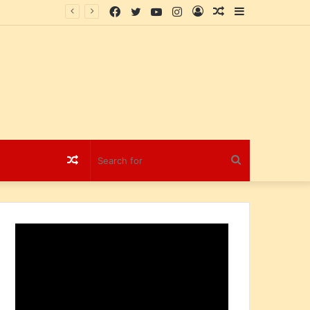
Facebook
Twitter
YouTube
Instagram
Log
Random
Sidebar
स का नया द्वार
In
Article
Random
Search
Article
for