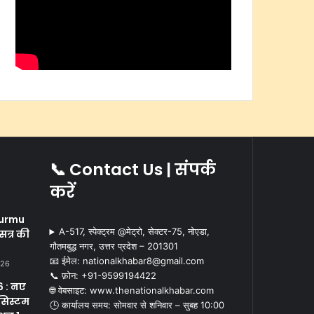
📞 Contact Us | संपर्क
करें
i
urmu
A-517, स्पेक्ट्रम @मेट्रो, सेक्टर-75, नोएडा,
सत्र की
गौतमबुद्ध नगर, उत्तर प्रदेश – 201301
📧 ईमेल: nationalkhabar8@gmail.com
026
📞 फ़ोन: ‪+91-9599194422‬
 : नए
🌐 वेबसाइट: www.thenationalkhabar.com
सिस्टम
🕒 कार्यालय समय: सोमवार से शनिवार – सुबह 10:00