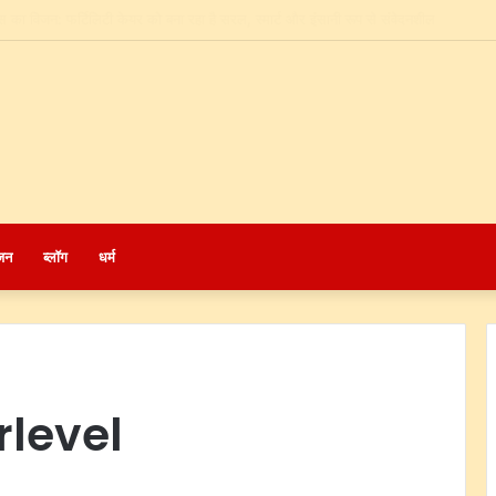
आदित्यनाथ ने बुलंदशहर को दी ₹574 करोड़ की सौगात, जेवर एयरपोर्ट को बताया पश्चिमी यूपी के विका
जन
ब्लॉग
धर्म
rlevel