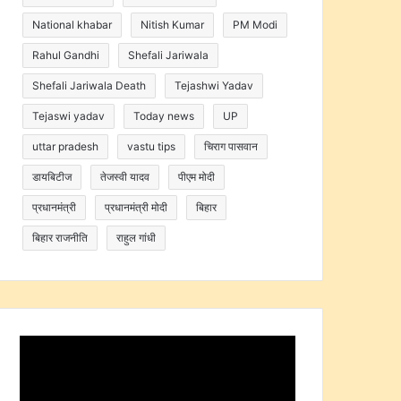
National khabar
Nitish Kumar
PM Modi
Rahul Gandhi
Shefali Jariwala
Shefali Jariwala Death
Tejashwi Yadav
Tejaswi yadav
Today news
UP
uttar pradesh
vastu tips
चिराग पासवान
डायबिटीज
तेजस्वी यादव
पीएम मोदी
प्रधानमंत्री
प्रधानमंत्री मोदी
बिहार
बिहार राजनीति
राहुल गांधी