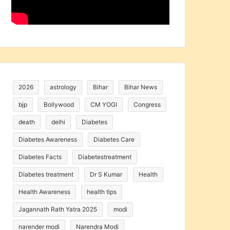
2026
astrology
Bihar
Bihar News
bjp
Bollywood
CM YOGI
Congress
death
delhi
Diabetes
Diabetes Awareness
Diabetes Care
Diabetes Facts
Diabetestreatment
Diabetes treatment
Dr S Kumar
Health
Health Awareness
health tips
Jagannath Rath Yatra 2025
modi
narender modi
Narendra Modi