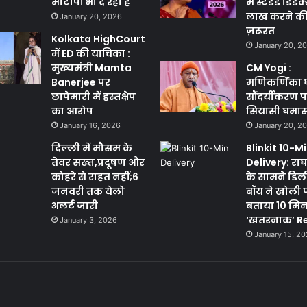
मोटापा भी दे रही है
में स्टैंडर्ड डिड
लाख करने की क
January 20, 2026
ज़रूरत
Kolkata HighCourt
January 20, 2
में ED की याचिका :
मुख्यमंत्री Mamta
CM Yogi :
Banerjee पर
मणिकर्णिका 
छापेमारी में हस्तक्षेप
सौंदर्यीकरण 
का आरोप
सियासी घमा
January 16, 2026
January 20, 2
दिल्ली में मौसम के
Blinkit 10-M
तेवर सख्त,प्रदूषण और
Delivery: राघव
कोहरे से राहत नहीं;6
के सामने डिल
जनवरी तक येलो
बॉय ने खोली 
अलर्ट जारी
बताया 10 मि
‘खतरनाक’ Re
January 3, 2026
January 15, 2