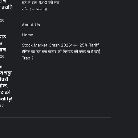
क्शन 1
बजे से शाम 6:00 बजे तक
्यों है
रविवार – अवकाश
026
About Us
Home
घाट
पर
Stock Market Crash 2026: क्या 25% Tariff
सान
टैरिफ का डर बना बाजार की गिरावट की वजह या है कोई
026
Trap ?
in
 चड्ढा
ीवरी
पोल,
नट की
ality!
026