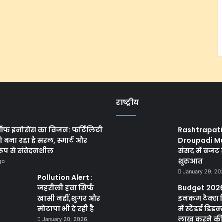
राष्ट्रीय
ऑफ इनोसेंस का विजन: फर्टिलिटी
Rashtrapat
 बना रहा है सरल, स्मार्ट और
Droupadi M
रूप से संवेदनशील
संसद में बजट 
शुरुआत
go
January 29, 2
Pollution Alert :
जहरीली हवा सिर्फ
Budget 2026
खासी नहीं,शुगर और
इनकम टैक्स 
मोटापा भी दे रही है
में स्टैंडर्ड डिड
लाख करने की क
January 20, 2026