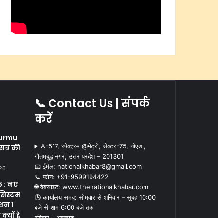
📞 Contact Us | संपर्क
करें
i
urmu
A-517, स्पेक्ट्रम @मेट्रो, सेक्टर-75, नोएडा,
सत्र की
गौतमबुद्ध नगर, उत्तर प्रदेश – 201301
📧 ईमेल: nationalkhabar8@gmail.com
026
📞 फ़ोन: ‪+91-9599194422‬
 : नए
🌐 वेबसाइट: www.thenationalkhabar.com
सिस्टम
🕒 कार्यालय समय: सोमवार से शनिवार – सुबह 10:00
क्शन 1
बजे से शाम 6:00 बजे तक
्यों है
रविवार – अवकाश