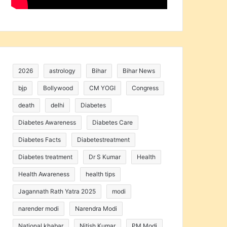
2026
astrology
Bihar
Bihar News
bjp
Bollywood
CM YOGI
Congress
death
delhi
Diabetes
Diabetes Awareness
Diabetes Care
Diabetes Facts
Diabetestreatment
Diabetes treatment
Dr S Kumar
Health
Health Awareness
health tips
Jagannath Rath Yatra 2025
modi
narender modi
Narendra Modi
National khabar
Nitish Kumar
PM Modi