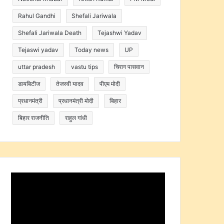
Rahul Gandhi
Shefali Jariwala
Shefali Jariwala Death
Tejashwi Yadav
Tejaswi yadav
Today news
UP
uttar pradesh
vastu tips
चिराग पासवान
डायबिटीज
तेजस्वी यादव
पीएम मोदी
प्रधानमंत्री
प्रधानमंत्री मोदी
बिहार
बिहार राजनीति
राहुल गांधी