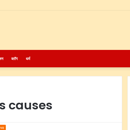
जन
ब्लॉग
धर्म
ds causes
्थ्य