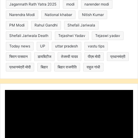
Jagannath Rath Yatra 2025
modi
narender modi
Narendra Modi
National khabar
Nitish Kumar
PM Modi
Rahul Gandhi
Shefali Jariwala
Shefali Jariwala Death
Tejashwi Yadav
Tejaswi yadav
Today news
UP
uttar pradesh
vastu tips
चिराग पासवान
डायबिटीज
तेजस्वी यादव
पीएम मोदी
प्रधानमंत्री
प्रधानमंत्री मोदी
बिहार
बिहार राजनीति
राहुल गांधी