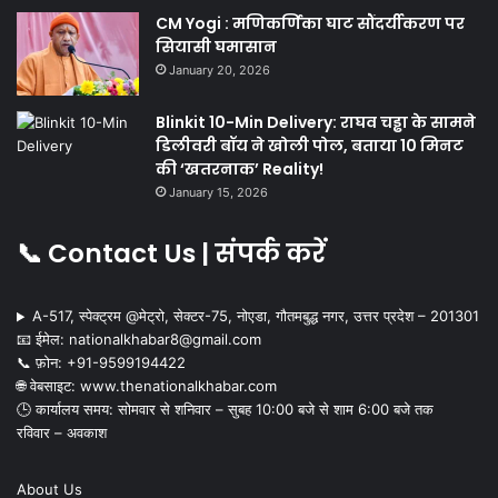
CM Yogi : मणिकर्णिका घाट सौंदर्यीकरण पर
सियासी घमासान
January 20, 2026
Blinkit 10-Min Delivery: राघव चड्ढा के सामने
डिलीवरी बॉय ने खोली पोल, बताया 10 मिनट
की ‘खतरनाक’ Reality!
January 15, 2026
📞 Contact Us | संपर्क करें
A-517, स्पेक्ट्रम @मेट्रो, सेक्टर-75, नोएडा, गौतमबुद्ध नगर, उत्तर प्रदेश – 201301
📧 ईमेल: nationalkhabar8@gmail.com
📞 फ़ोन: ‪+91-9599194422‬
🌐 वेबसाइट: www.thenationalkhabar.com
🕒 कार्यालय समय: सोमवार से शनिवार – सुबह 10:00 बजे से शाम 6:00 बजे तक
रविवार – अवकाश
About Us