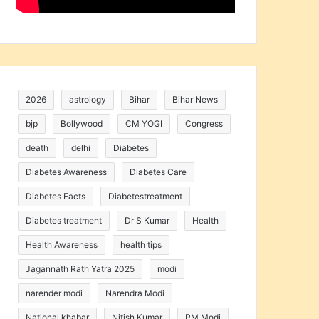
2026
astrology
Bihar
Bihar News
bjp
Bollywood
CM YOGI
Congress
death
delhi
Diabetes
Diabetes Awareness
Diabetes Care
Diabetes Facts
Diabetestreatment
Diabetes treatment
Dr S Kumar
Health
Health Awareness
health tips
Jagannath Rath Yatra 2025
modi
narender modi
Narendra Modi
National khabar
Nitish Kumar
PM Modi