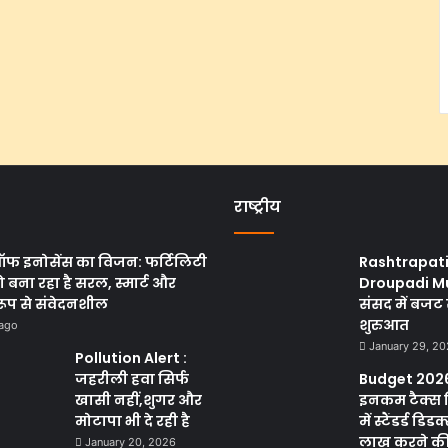
राष्ट्रीय
ऑफ इनोसेंस का विजन: फर्टिलिटी
Rashtrapat
 बना रहा है सरल, स्मार्ट और
Droupadi M
रूप से संवेदनशील
संसद में बजट 
शुरुआत
 ago
January 29, 2
Pollution Alert :
जहरीली हवा सिर्फ
Budget 2026
खासी नहीं,शुगर और
इनकम टैक्स 
मोटापा भी दे रही है
में स्टैंडर्ड डिड
लाख करने की क
January 20, 2026