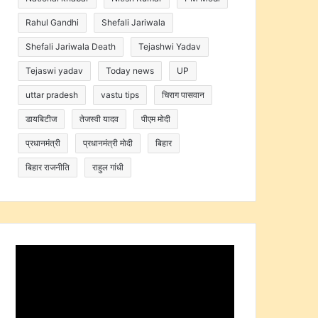
Rahul Gandhi
Shefali Jariwala
Shefali Jariwala Death
Tejashwi Yadav
Tejaswi yadav
Today news
UP
uttar pradesh
vastu tips
चिराग पासवान
डायबिटीज
तेजस्वी यादव
पीएम मोदी
प्रधानमंत्री
प्रधानमंत्री मोदी
बिहार
बिहार राजनीति
राहुल गांधी