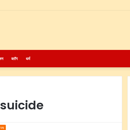
जन
ब्लॉग
धर्म
suicide
ाज्य