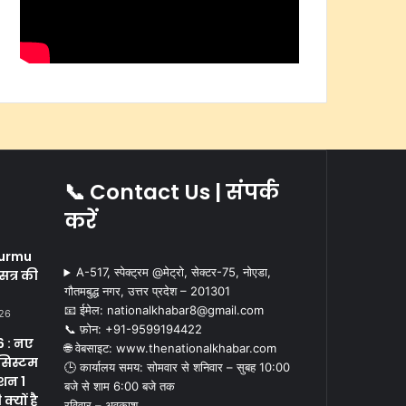
📞 Contact Us | संपर्क
करें
i
urmu
A-517, स्पेक्ट्रम @मेट्रो, सेक्टर-75, नोएडा,
सत्र की
गौतमबुद्ध नगर, उत्तर प्रदेश – 201301
📧 ईमेल: nationalkhabar8@gmail.com
026
📞 फ़ोन: ‪+91-9599194422‬
 : नए
🌐 वेबसाइट: www.thenationalkhabar.com
सिस्टम
🕒 कार्यालय समय: सोमवार से शनिवार – सुबह 10:00
क्शन 1
बजे से शाम 6:00 बजे तक
्यों है
रविवार – अवकाश