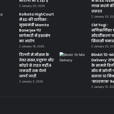
मोटापा भी दे रही है
में स्टैंडर्ड डिड
लाख करने की क
January 20, 2026
ज़रूरत
Kolkata HighCourt
January 20, 2
में ED की याचिका :
मुख्यमंत्री Mamta
CM Yogi :
Banerjee पर
मणिकर्णिका 
छापेमारी में हस्तक्षेप
सौंदर्यीकरण 
का आरोप
सियासी घमा
January 16, 2026
January 20, 2
दिल्ली में मौसम के
Blinkit 10-M
तेवर सख्त,प्रदूषण और
Delivery: राघव
कोहरे से राहत नहीं;6
के सामने डिल
जनवरी तक येलो
बॉय ने खोली 
अलर्ट जारी
बताया 10 मि
‘खतरनाक’ Re
January 3, 2026
January 15, 20