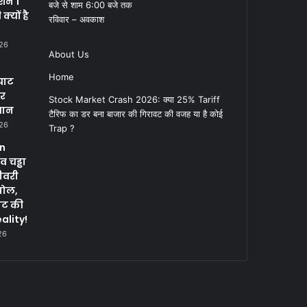
क्शन 1
बजे से शाम 6:00 बजे तक
्यों है
रविवार – अवकाश
026
About Us
Home
घाट
पर
Stock Market Crash 2026: क्या 25% Tariff
सान
टैरिफ का डर बना बाजार की गिरावट की वजह या है कोई
026
Trap ?
in
 चड्ढा
ीवरी
पोल,
नट की
ality!
26