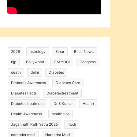
2026
astrology
Bihar
Bihar News
bjp
Bollywood
CM YOGI
Congress
death
delhi
Diabetes
Diabetes Awareness
Diabetes Care
Diabetes Facts
Diabetestreatment
Diabetes treatment
Dr S Kumar
Health
Health Awareness
health tips
Jagannath Rath Yatra 2025
modi
narender modi
Narendra Modi