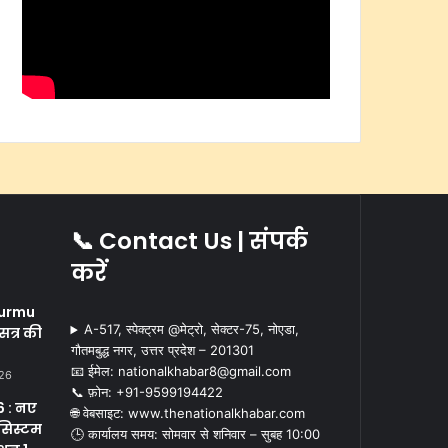
📞 Contact Us | संपर्क
करें
i
urmu
A-517, स्पेक्ट्रम @मेट्रो, सेक्टर-75, नोएडा,
सत्र की
गौतमबुद्ध नगर, उत्तर प्रदेश – 201301
📧 ईमेल: nationalkhabar8@gmail.com
026
📞 फ़ोन: ‪+91-9599194422‬
 : नए
🌐 वेबसाइट: www.thenationalkhabar.com
सिस्टम
🕒 कार्यालय समय: सोमवार से शनिवार – सुबह 10:00