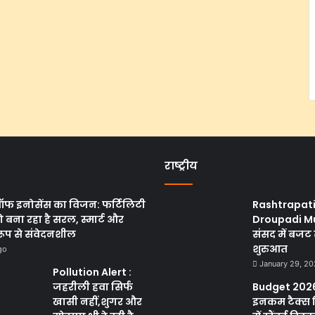
राष्ट्रीय
ऑफ इनोसेंस का विजन: फर्टिलिटी
Rashtrapat
 बना रहा है सरल, स्मार्ट और
Droupadi M
रूप से संवेदनशील
संसद में बजट 
शुरुआत
go
January 29, 2
Pollution Alert :
जहरीली हवा सिर्फ
Budget 2026
खासी नहीं,शुगर और
इनकम टैक्स 