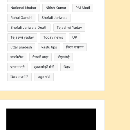
National khabar
Nitish Kumar
PM Modi
Rahul Gandhi
Shefali Jariwala
Shefali Jariwala Death
Tejashwi Yadav
Tejaswi yadav
Today news
UP
uttar pradesh
vastu tips
चिराग पासवान
डायबिटीज
तेजस्वी यादव
पीएम मोदी
प्रधानमंत्री
प्रधानमंत्री मोदी
बिहार
बिहार राजनीति
राहुल गांधी