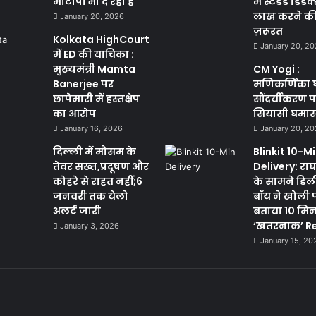
मोटापा भी दे रही है
में स्टैंडर्ड डिड
लाख करने की क
January 20, 2026
ज़रूरत
Kolkata HighCourt
January 20, 2
में ED की याचिका :
मुख्यमंत्री Mamta
CM Yogi :
Banerjee पर
मणिकर्णिका 
छापेमारी में हस्तक्षेप
सौंदर्यीकरण 
का आरोप
सियासी घमा
January 16, 2026
January 20, 2
दिल्ली में मौसम के
Blinkit 10-M
तेवर सख्त,प्रदूषण और
Delivery: राघव
कोहरे से राहत नहीं;6
के सामने डिल
जनवरी तक येलो
बॉय ने खोली 
अलर्ट जारी
बताया 10 मि
‘खतरनाक’ Re
January 3, 2026
January 15, 20