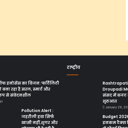
राष्ट्रीय
ऑफ इनोसेंस का विजन: फर्टिलिटी
Rashtrapat
 बना रहा है सरल, स्मार्ट और
Droupadi M
रूप से संवेदनशील
संसद में बजट 
शुरुआत
go
January 29, 2
Pollution Alert :
जहरीली हवा सिर्फ
Budget 2026
खासी नहीं,शुगर और
इनकम टैक्स 