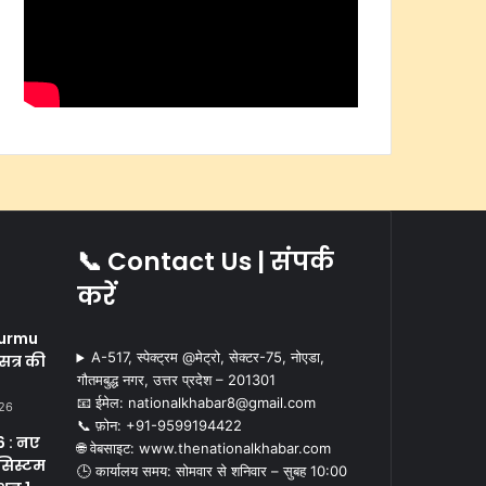
📞 Contact Us | संपर्क
करें
i
urmu
A-517, स्पेक्ट्रम @मेट्रो, सेक्टर-75, नोएडा,
सत्र की
गौतमबुद्ध नगर, उत्तर प्रदेश – 201301
📧 ईमेल: nationalkhabar8@gmail.com
026
📞 फ़ोन: ‪+91-9599194422‬
 : नए
🌐 वेबसाइट: www.thenationalkhabar.com
सिस्टम
🕒 कार्यालय समय: सोमवार से शनिवार – सुबह 10:00