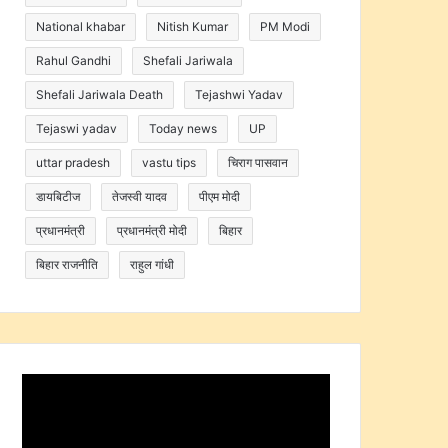
National khabar
Nitish Kumar
PM Modi
Rahul Gandhi
Shefali Jariwala
Shefali Jariwala Death
Tejashwi Yadav
Tejaswi yadav
Today news
UP
uttar pradesh
vastu tips
चिराग पासवान
डायबिटीज
तेजस्वी यादव
पीएम मोदी
प्रधानमंत्री
प्रधानमंत्री मोदी
बिहार
बिहार राजनीति
राहुल गांधी