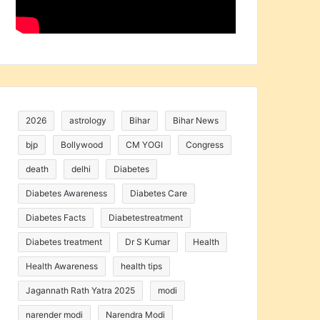
2026
astrology
Bihar
Bihar News
bjp
Bollywood
CM YOGI
Congress
death
delhi
Diabetes
Diabetes Awareness
Diabetes Care
Diabetes Facts
Diabetestreatment
Diabetes treatment
Dr S Kumar
Health
Health Awareness
health tips
Jagannath Rath Yatra 2025
modi
narender modi
Narendra Modi