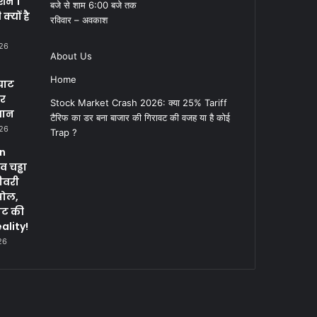
क्शन 1
बजे से शाम 6:00 बजे तक
्यों है
रविवार – अवकाश
026
About Us
Home
घाट
पर
Stock Market Crash 2026: क्या 25% Tariff
सान
टैरिफ का डर बना बाजार की गिरावट की वजह या है कोई
026
Trap ?
in
 चड्ढा
ीवरी
पोल,
नट की
ality!
26