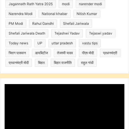
Jagannath Rath Yatra 2025
modi
narender modi
Narendra Modi
National khabar
Nitish Kumar
PM Modi
Rahul Gandhi
Shefali Jariwala
Shefali Jariwala Death
Tejashwi Yadav
Tejaswi yadav
Today news
UP
uttar pradesh
vastu tips
चिराग पासवान
डायबिटीज
तेजस्वी यादव
पीएम मोदी
प्रधानमंत्री
प्रधानमंत्री मोदी
बिहार
बिहार राजनीति
राहुल गांधी