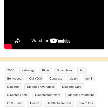
2026
astrology
Bihar
Bihar News
bjp
Bollywood
CM YOGI
Congress
death
delhi
Diabetes
Diabetes Awareness
Diabetes Care
Diabetes Facts
Diabetestreatment
Diabetes treatment
Dr S Kumar
Health
Health Awareness
health tips