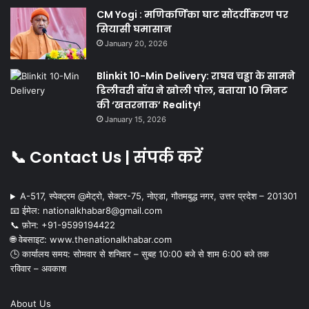
CM Yogi : मणिकर्णिका घाट सौंदर्यीकरण पर
सियासी घमासान
January 20, 2026
Blinkit 10-Min Delivery: राघव चड्ढा के सामने
डिलीवरी बॉय ने खोली पोल, बताया 10 मिनट
की ‘खतरनाक’ Reality!
January 15, 2026
📞 Contact Us | संपर्क करें
A-517, स्पेक्ट्रम @मेट्रो, सेक्टर-75, नोएडा, गौतमबुद्ध नगर, उत्तर प्रदेश – 201301
📧 ईमेल: nationalkhabar8@gmail.com
📞 फ़ोन: ‪+91-9599194422‬
🌐 वेबसाइट: www.thenationalkhabar.com
🕒 कार्यालय समय: सोमवार से शनिवार – सुबह 10:00 बजे से शाम 6:00 बजे तक
रविवार – अवकाश
About Us