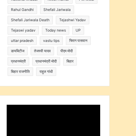
Rahul Gandhi
Shefali Jariwala
Shefali Jariwala Death
Tejashwi Yadav
Tejaswi yadav
Today news
UP
uttar pradesh
vastu tips
चिराग पासवान
डायबिटीज
तेजस्वी यादव
पीएम मोदी
प्रधानमंत्री
प्रधानमंत्री मोदी
बिहार
बिहार राजनीति
राहुल गांधी