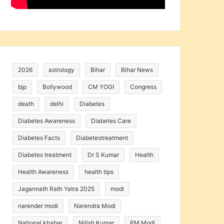
2026
astrology
Bihar
Bihar News
bjp
Bollywood
CM YOGI
Congress
death
delhi
Diabetes
Diabetes Awareness
Diabetes Care
Diabetes Facts
Diabetestreatment
Diabetes treatment
Dr S Kumar
Health
Health Awareness
health tips
Jagannath Rath Yatra 2025
modi
narender modi
Narendra Modi
National khabar
Nitish Kumar
PM Modi