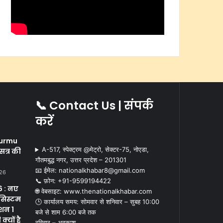
📞 Contact Us | संपर्क
करें
i
urmu
A-517, स्पेक्ट्रम @मेट्रो, सेक्टर-75, नोएडा,
सत्र की
गौतमबुद्ध नगर, उत्तर प्रदेश – 201301
📧 ईमेल: nationalkhabar8@gmail.com
026
📞 फ़ोन: ‪+91-9599194422‬
 : नए
🌐 वेबसाइट: www.thenationalkhabar.com
सिस्टम
🕒 कार्यालय समय: सोमवार से शनिवार – सुबह 10:00
क्शन 1
बजे से शाम 6:00 बजे तक
्यों है
रविवार – अवकाश