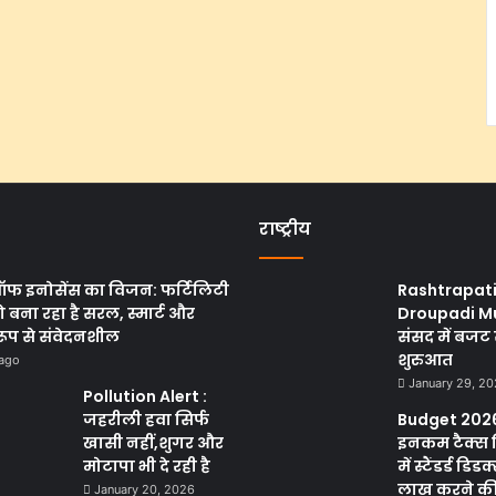
राष्ट्रीय
ऑफ इनोसेंस का विजन: फर्टिलिटी
Rashtrapat
 बना रहा है सरल, स्मार्ट और
Droupadi M
रूप से संवेदनशील
संसद में बजट 
शुरुआत
 ago
January 29, 2
Pollution Alert :
जहरीली हवा सिर्फ
Budget 2026
खासी नहीं,शुगर और
इनकम टैक्स 
मोटापा भी दे रही है
में स्टैंडर्ड डिड
लाख करने की क
January 20, 2026