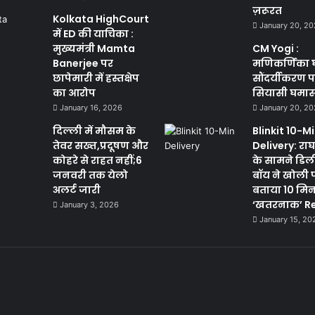
ज़रूरत
Kolkata HighCourt
January 20, 2
में ED की याचिका :
मुख्यमंत्री Mamta
CM Yogi :
Banerjee पर
मणिकर्णिका 
छापेमारी में हस्तक्षेप
सौंदर्यीकरण 
का आरोप
सियासी घमा
January 16, 2026
January 20, 2
दिल्ली में मौसम के
Blinkit 10-M
तेवर सख्त,प्रदूषण और
Delivery: राघव
कोहरे से राहत नहीं;6
के सामने डिल
जनवरी तक येलो
बॉय ने खोली 
अलर्ट जारी
बताया 10 मि
‘खतरनाक’ Re
January 3, 2026
January 15, 20