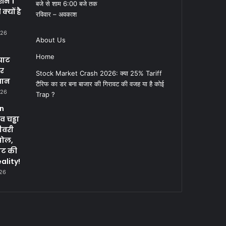
क्शन 1
बजे से शाम 6:00 बजे तक
्यों है
रविवार – अवकाश
026
About Us
Home
घाट
पर
Stock Market Crash 2026: क्या 25% Tariff
सान
टैरिफ का डर बना बाजार की गिरावट की वजह या है कोई
026
Trap ?
in
 चड्ढा
ीवरी
पोल,
नट की
ality!
026