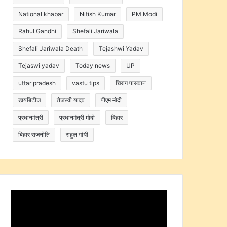
National khabar
Nitish Kumar
PM Modi
Rahul Gandhi
Shefali Jariwala
Shefali Jariwala Death
Tejashwi Yadav
Tejaswi yadav
Today news
UP
uttar pradesh
vastu tips
चिराग पासवान
डायबिटीज
तेजस्वी यादव
पीएम मोदी
प्रधानमंत्री
प्रधानमंत्री मोदी
बिहार
बिहार राजनीति
राहुल गांधी