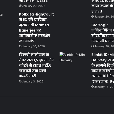
मोटापा भी दे रही है
में स्टैंडर्ड डिड
लाख करने की क
January 20, 2026
ज़रूरत
Kolkata HighCourt
January 20, 2
में ED की याचिका :
मुख्यमंत्री Mamta
CM Yogi :
Banerjee पर
मणिकर्णिका 
छापेमारी में हस्तक्षेप
सौंदर्यीकरण 
का आरोप
सियासी घमा
January 16, 2026
January 20, 2
दिल्ली में मौसम के
Blinkit 10-M
तेवर सख्त,प्रदूषण और
Delivery: राघव
कोहरे से राहत नहीं;6
के सामने डिल
जनवरी तक येलो
बॉय ने खोली 
अलर्ट जारी
बताया 10 मि
‘खतरनाक’ Re
January 3, 2026
January 15, 2