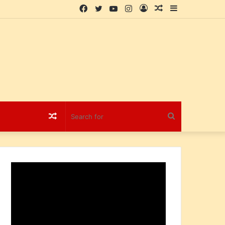
Facebook
Twitter
YouTube
Instagram
Log
Random
Sidebar
In
Article
Random
Search
Article
for