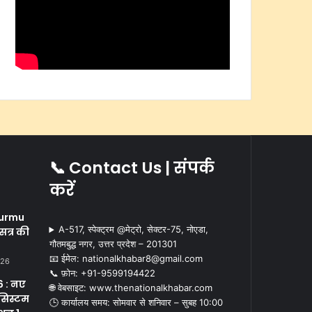
📞 Contact Us | संपर्क
करें
i
urmu
A-517, स्पेक्ट्रम @मेट्रो, सेक्टर-75, नोएडा,
सत्र की
गौतमबुद्ध नगर, उत्तर प्रदेश – 201301
📧 ईमेल: nationalkhabar8@gmail.com
026
📞 फ़ोन: ‪+91-9599194422‬
 : नए
🌐 वेबसाइट: www.thenationalkhabar.com
सिस्टम
🕒 कार्यालय समय: सोमवार से शनिवार – सुबह 10:00