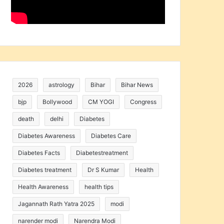
2026
astrology
Bihar
Bihar News
bjp
Bollywood
CM YOGI
Congress
death
delhi
Diabetes
Diabetes Awareness
Diabetes Care
Diabetes Facts
Diabetestreatment
Diabetes treatment
Dr S Kumar
Health
Health Awareness
health tips
Jagannath Rath Yatra 2025
modi
narender modi
Narendra Modi