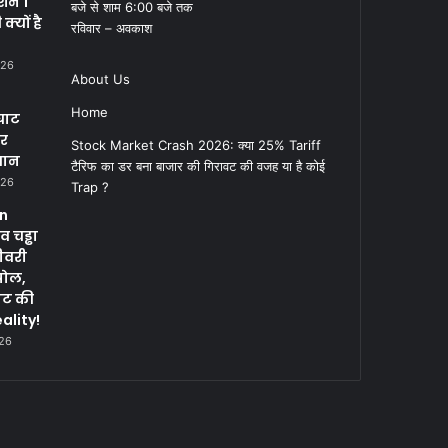
क्शन 1
बजे से शाम 6:00 बजे तक
्यों है
रविवार – अवकाश
026
About Us
Home
घाट
पर
Stock Market Crash 2026: क्या 25% Tariff
सान
टैरिफ का डर बना बाजार की गिरावट की वजह या है कोई
026
Trap ?
in
 चड्ढा
ीवरी
पोल,
नट की
ality!
026