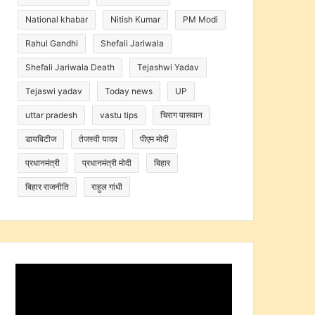
National khabar
Nitish Kumar
PM Modi
Rahul Gandhi
Shefali Jariwala
Shefali Jariwala Death
Tejashwi Yadav
Tejaswi yadav
Today news
UP
uttar pradesh
vastu tips
चिराग पासवान
डायबिटीज
तेजस्वी यादव
पीएम मोदी
प्रधानमंत्री
प्रधानमंत्री मोदी
बिहार
बिहार राजनीति
राहुल गांधी