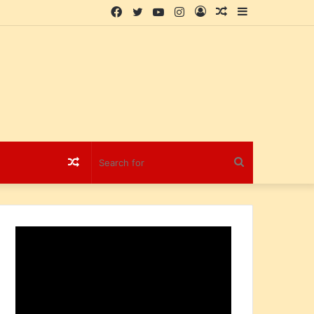
Facebook
Twitter
YouTube
Instagram
Log
Random
Sidebar
In
Article
Random
Search
Article
for