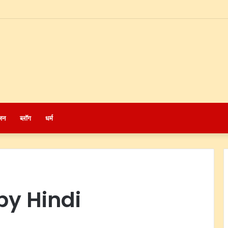
जन
ब्लॉग
धर्म
py Hindi