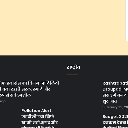
राष्ट्रीय
ऑफ इनोसेंस का विजन: फर्टिलिटी
Rashtrapat
 बना रहा है सरल, स्मार्ट और
Droupadi M
रूप से संवेदनशील
संसद में बजट 
शुरुआत
 ago
January 29, 2
Pollution Alert :
जहरीली हवा सिर्फ
Budget 2026
खासी नहीं,शुगर और
इनकम टैक्स 