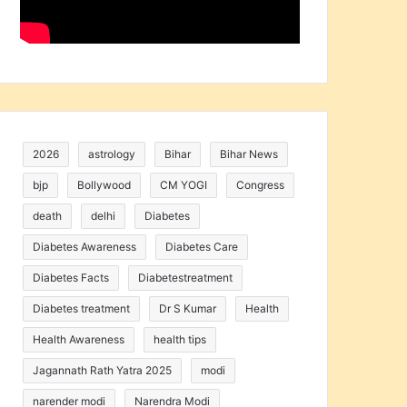
2026
astrology
Bihar
Bihar News
bjp
Bollywood
CM YOGI
Congress
death
delhi
Diabetes
Diabetes Awareness
Diabetes Care
Diabetes Facts
Diabetestreatment
Diabetes treatment
Dr S Kumar
Health
Health Awareness
health tips
Jagannath Rath Yatra 2025
modi
narender modi
Narendra Modi