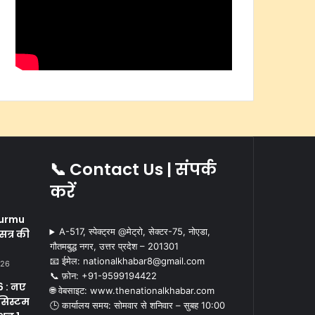
📞 Contact Us | संपर्क
करें
i
urmu
A-517, स्पेक्ट्रम @मेट्रो, सेक्टर-75, नोएडा,
सत्र की
गौतमबुद्ध नगर, उत्तर प्रदेश – 201301
📧 ईमेल: nationalkhabar8@gmail.com
026
📞 फ़ोन: ‪+91-9599194422‬
 : नए
🌐 वेबसाइट: www.thenationalkhabar.com
सिस्टम
🕒 कार्यालय समय: सोमवार से शनिवार – सुबह 10:00