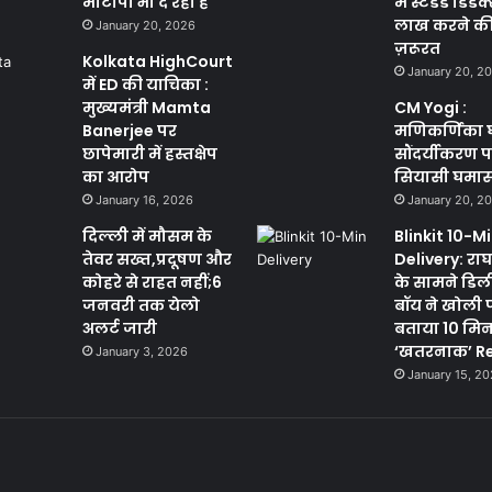
मोटापा भी दे रही है
में स्टैंडर्ड डिड
लाख करने की क
January 20, 2026
ज़रूरत
Kolkata HighCourt
January 20, 2
में ED की याचिका :
मुख्यमंत्री Mamta
CM Yogi :
Banerjee पर
मणिकर्णिका 
छापेमारी में हस्तक्षेप
सौंदर्यीकरण 
का आरोप
सियासी घमा
January 16, 2026
January 20, 2
दिल्ली में मौसम के
Blinkit 10-M
तेवर सख्त,प्रदूषण और
Delivery: राघव
कोहरे से राहत नहीं;6
के सामने डिल
जनवरी तक येलो
बॉय ने खोली 
अलर्ट जारी
बताया 10 मि
‘खतरनाक’ Re
January 3, 2026
January 15, 2