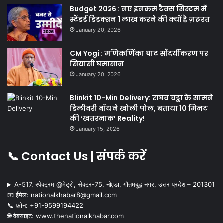
Budget 2026 : नए इनकम टैक्स सिस्टम में
स्टैंडर्ड डिडक्शन 1 लाख करने की क्यों है ज़रूरत
January 20, 2026
CM Yogi : मणिकर्णिका घाट सौंदर्यीकरण पर
सियासी घमासान
January 20, 2026
Blinkit 10-Min Delivery: राघव चड्ढा के सामने
डिलीवरी बॉय ने खोली पोल, बताया 10 मिनट
की ‘खतरनाक’ Reality!
January 15, 2026
📞 Contact Us | संपर्क करें
A-517, स्पेक्ट्रम @मेट्रो, सेक्टर-75, नोएडा, गौतमबुद्ध नगर, उत्तर प्रदेश – 201301
📧 ईमेल: nationalkhabar8@gmail.com
📞 फ़ोन: ‪+91-9599194422‬
🌐 वेबसाइट: www.thenationalkhabar.com