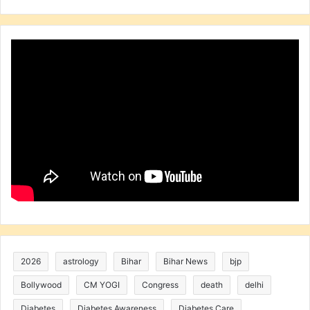
2026
astrology
Bihar
Bihar News
bjp
Bollywood
CM YOGI
Congress
death
delhi
Diabetes
Diabetes Awareness
Diabetes Care