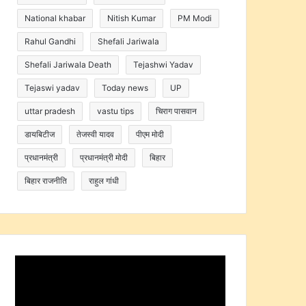
National khabar
Nitish Kumar
PM Modi
Rahul Gandhi
Shefali Jariwala
Shefali Jariwala Death
Tejashwi Yadav
Tejaswi yadav
Today news
UP
uttar pradesh
vastu tips
चिराग पासवान
डायबिटीज
तेजस्वी यादव
पीएम मोदी
प्रधानमंत्री
प्रधानमंत्री मोदी
बिहार
बिहार राजनीति
राहुल गांधी