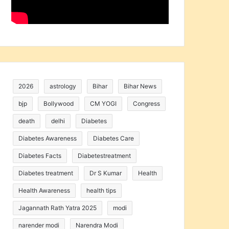
2026
astrology
Bihar
Bihar News
bjp
Bollywood
CM YOGI
Congress
death
delhi
Diabetes
Diabetes Awareness
Diabetes Care
Diabetes Facts
Diabetestreatment
Diabetes treatment
Dr S Kumar
Health
Health Awareness
health tips
Jagannath Rath Yatra 2025
modi
narender modi
Narendra Modi