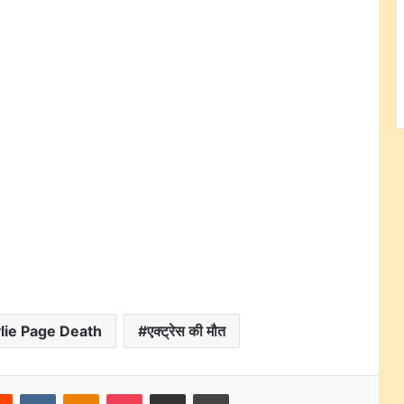
lie Page Death
एक्ट्रेस की मौत
rest
Reddit
VKontakte
Odnoklassniki
Pocket
Share via Email
Print