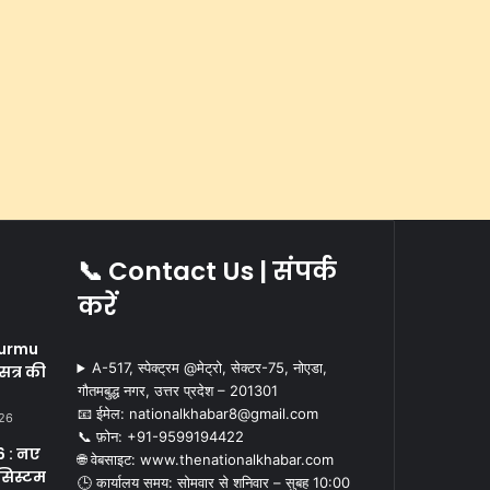
📞 Contact Us | संपर्क
करें
i
urmu
A-517, स्पेक्ट्रम @मेट्रो, सेक्टर-75, नोएडा,
सत्र की
गौतमबुद्ध नगर, उत्तर प्रदेश – 201301
📧 ईमेल: nationalkhabar8@gmail.com
026
📞 फ़ोन: ‪+91-9599194422‬
 : नए
🌐 वेबसाइट: www.thenationalkhabar.com
सिस्टम
🕒 कार्यालय समय: सोमवार से शनिवार – सुबह 10:00