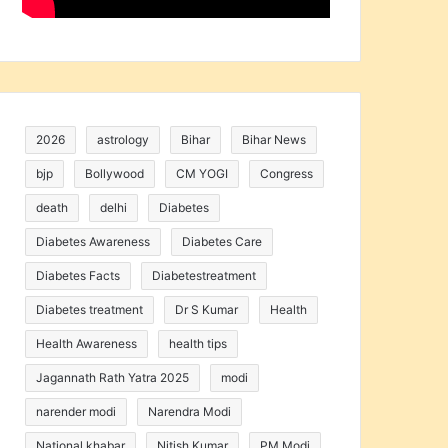
2026
astrology
Bihar
Bihar News
bjp
Bollywood
CM YOGI
Congress
death
delhi
Diabetes
Diabetes Awareness
Diabetes Care
Diabetes Facts
Diabetestreatment
Diabetes treatment
Dr S Kumar
Health
Health Awareness
health tips
Jagannath Rath Yatra 2025
modi
narender modi
Narendra Modi
National khabar
Nitish Kumar
PM Modi