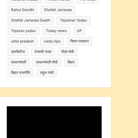
Rahul Gandhi
Shefali Jariwala
Shefali Jariwala Death
Tejashwi Yadav
Tejaswi yadav
Today news
UP
uttar pradesh
vastu tips
चिराग पासवान
डायबिटीज
तेजस्वी यादव
पीएम मोदी
प्रधानमंत्री
प्रधानमंत्री मोदी
बिहार
बिहार राजनीति
राहुल गांधी