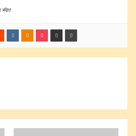
 बढ़िए!
rest
Reddit
VKontakte
Odnoklassniki
Pocket
Share via Email
Print