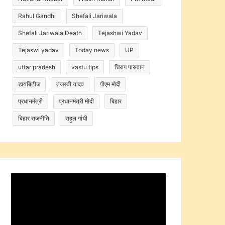
Rahul Gandhi
Shefali Jariwala
Shefali Jariwala Death
Tejashwi Yadav
Tejaswi yadav
Today news
UP
uttar pradesh
vastu tips
चिराग पासवान
डायबिटीज
तेजस्वी यादव
पीएम मोदी
प्रधानमंत्री
प्रधानमंत्री मोदी
बिहार
बिहार राजनीति
राहुल गांधी