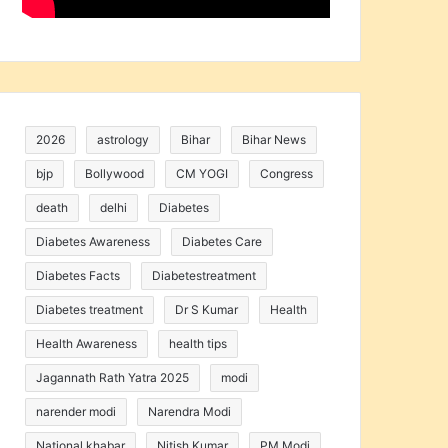
2026
astrology
Bihar
Bihar News
bjp
Bollywood
CM YOGI
Congress
death
delhi
Diabetes
Diabetes Awareness
Diabetes Care
Diabetes Facts
Diabetestreatment
Diabetes treatment
Dr S Kumar
Health
Health Awareness
health tips
Jagannath Rath Yatra 2025
modi
narender modi
Narendra Modi
National khabar
Nitish Kumar
PM Modi