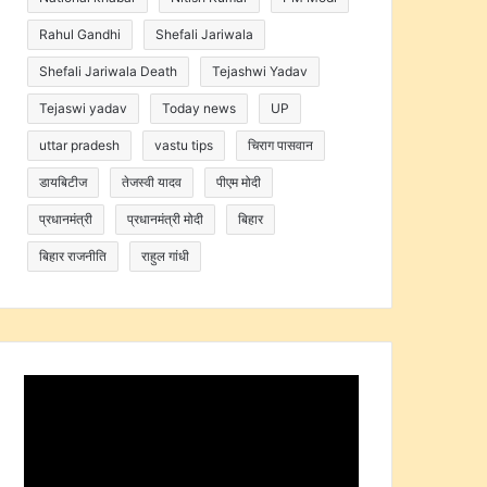
Rahul Gandhi
Shefali Jariwala
Shefali Jariwala Death
Tejashwi Yadav
Tejaswi yadav
Today news
UP
uttar pradesh
vastu tips
चिराग पासवान
डायबिटीज
तेजस्वी यादव
पीएम मोदी
प्रधानमंत्री
प्रधानमंत्री मोदी
बिहार
बिहार राजनीति
राहुल गांधी