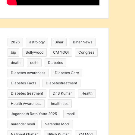
2026
astrology
Bihar
Bihar News
bjp
Bollywood
CM YOGI
Congress
death
delhi
Diabetes
Diabetes Awareness
Diabetes Care
Diabetes Facts
Diabetestreatment
Diabetes treatment
Dr S Kumar
Health
Health Awareness
health tips
Jagannath Rath Yatra 2025
modi
narender modi
Narendra Modi
National khabar
Nitish Kumar
PM Modi