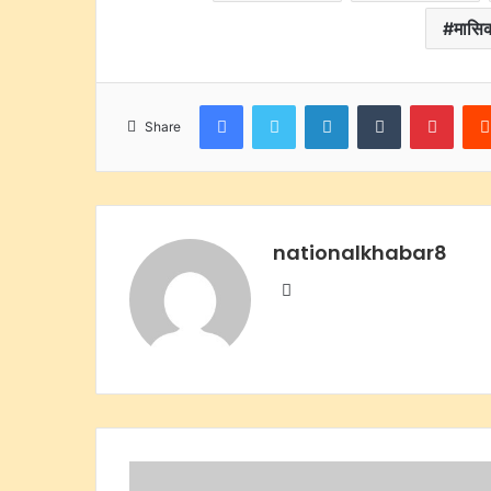
मासिक
Facebook
Twitter
LinkedIn
Tumblr
Pinte
Share
nationalkhabar8
Website