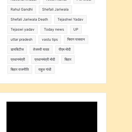
Rahul Gandhi
Shefali Jariwala
Shefali Jariwala Death
Tejashwi Yadav
Tejaswi yadav
Today news
UP
uttar pradesh
vastu tips
चिराग पासवान
डायबिटीज
तेजस्वी यादव
पीएम मोदी
प्रधानमंत्री
प्रधानमंत्री मोदी
बिहार
बिहार राजनीति
राहुल गांधी