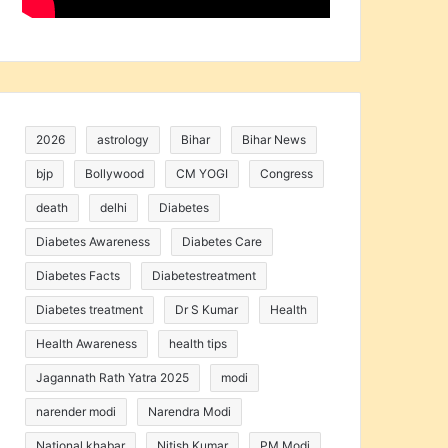
2026
astrology
Bihar
Bihar News
bjp
Bollywood
CM YOGI
Congress
death
delhi
Diabetes
Diabetes Awareness
Diabetes Care
Diabetes Facts
Diabetestreatment
Diabetes treatment
Dr S Kumar
Health
Health Awareness
health tips
Jagannath Rath Yatra 2025
modi
narender modi
Narendra Modi
National khabar
Nitish Kumar
PM Modi