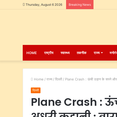
Thursday, August 6 2026
Breaking News
HOME
राष्ट्रीय
स्वास्थ्य
तकनीक
राज्य
मनोरं
Home
/
राज्य
/
दिल्ली
/
Plane Crash : ऊंची उड़ान के सपने और अ
दिल्ली
Plane Crash : ऊं
अधूरी कहानी : बाराम