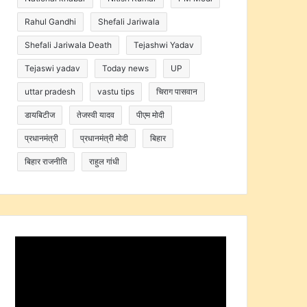
Rahul Gandhi
Shefali Jariwala
Shefali Jariwala Death
Tejashwi Yadav
Tejaswi yadav
Today news
UP
uttar pradesh
vastu tips
चिराग पासवान
डायबिटीज
तेजस्वी यादव
पीएम मोदी
प्रधानमंत्री
प्रधानमंत्री मोदी
बिहार
बिहार राजनीति
राहुल गांधी