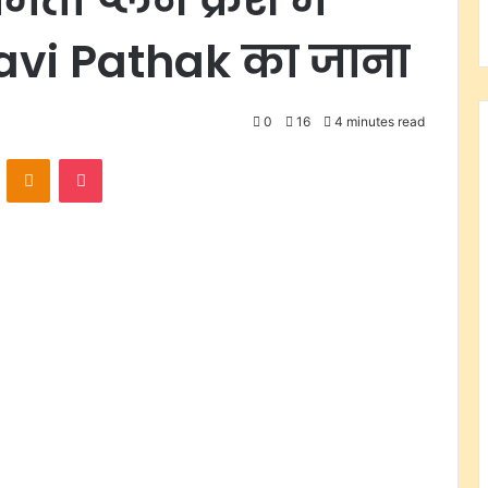
i Pathak का जाना
0
16
4 minutes read
VKontakte
Odnoklassniki
Pocket