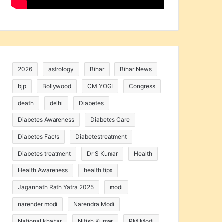
2026
astrology
Bihar
Bihar News
bjp
Bollywood
CM YOGI
Congress
death
delhi
Diabetes
Diabetes Awareness
Diabetes Care
Diabetes Facts
Diabetestreatment
Diabetes treatment
Dr S Kumar
Health
Health Awareness
health tips
Jagannath Rath Yatra 2025
modi
narender modi
Narendra Modi
National khabar
Nitish Kumar
PM Modi