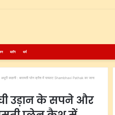
जन
ब्लॉग
धर्म
धूरी कहानी : बारामती प्लेन क्रैश में पायलट Shambhavi Pathak का जाना
ची उड़ान के सपने और
ती प्लेन क्रैश में