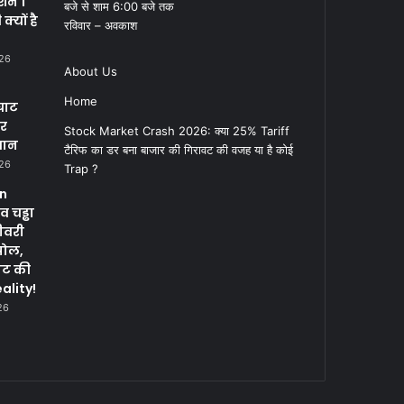
क्शन 1
बजे से शाम 6:00 बजे तक
्यों है
रविवार – अवकाश
026
About Us
Home
घाट
पर
Stock Market Crash 2026: क्या 25% Tariff
सान
टैरिफ का डर बना बाजार की गिरावट की वजह या है कोई
026
Trap ?
in
 चड्ढा
ीवरी
पोल,
नट की
ality!
26