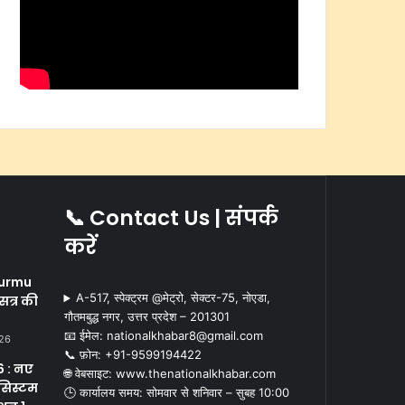
📞 Contact Us | संपर्क
करें
i
urmu
A-517, स्पेक्ट्रम @मेट्रो, सेक्टर-75, नोएडा,
सत्र की
गौतमबुद्ध नगर, उत्तर प्रदेश – 201301
📧 ईमेल: nationalkhabar8@gmail.com
026
📞 फ़ोन: ‪+91-9599194422‬
 : नए
🌐 वेबसाइट: www.thenationalkhabar.com
सिस्टम
🕒 कार्यालय समय: सोमवार से शनिवार – सुबह 10:00