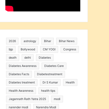
2026
astrology
Bihar
Bihar News
bjp
Bollywood
CM YOGI
Congress
death
delhi
Diabetes
Diabetes Awareness
Diabetes Care
Diabetes Facts
Diabetestreatment
Diabetes treatment
Dr S Kumar
Health
Health Awareness
health tips
Jagannath Rath Yatra 2025
modi
narender modi
Narendra Modi