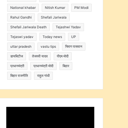
National khabar
Nitish Kumar
PM Modi
Rahul Gandhi
Shefali Jariwala
Shefali Jariwala Death
Tejashwi Yadav
Tejaswi yadav
Today news
UP
uttar pradesh
vastu tips
चिराग पासवान
डायबिटीज
तेजस्वी यादव
पीएम मोदी
प्रधानमंत्री
प्रधानमंत्री मोदी
बिहार
बिहार राजनीति
राहुल गांधी