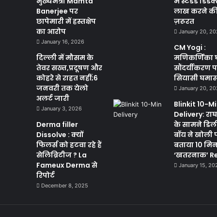
मुख्यमंत्री Mamta
में स्टैंडर्ड डिड
Banerjee पर
लाख करने की क
छापेमारी में हस्तक्षेप
ज़रूरत
का आरोप
January 20, 2
January 16, 2026
CM Yogi :
दिल्ली में मौसम के
मणिकर्णिका 
तेवर सख्त,प्रदूषण और
सौंदर्यीकरण 
कोहरे से राहत नहीं;6
सियासी घमा
जनवरी तक येलो
January 20, 2
अलर्ट जारी
Blinkit 10-M
January 3, 2026
Delivery: राघव
Derma filler
के सामने डिल
Dissolve : क्यों
बॉय ने खोली 
फिलर्स को हटवा रहे हैं
बताया 10 मि
सेलिब्रिटीज ? La
‘खतरनाक’ Re
Fameux Derma से
January 15, 20
रिपोर्ट
December 8, 2025