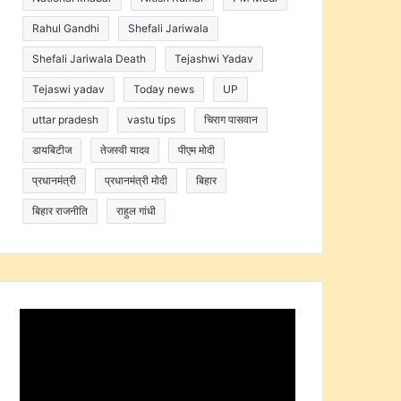
Rahul Gandhi
Shefali Jariwala
Shefali Jariwala Death
Tejashwi Yadav
Tejaswi yadav
Today news
UP
uttar pradesh
vastu tips
चिराग पासवान
डायबिटीज
तेजस्वी यादव
पीएम मोदी
प्रधानमंत्री
प्रधानमंत्री मोदी
बिहार
बिहार राजनीति
राहुल गांधी