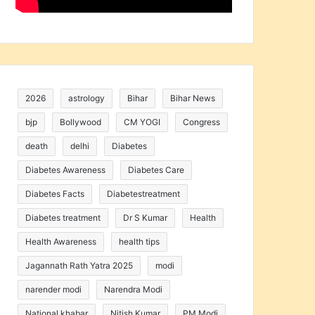
2026
astrology
Bihar
Bihar News
bjp
Bollywood
CM YOGI
Congress
death
delhi
Diabetes
Diabetes Awareness
Diabetes Care
Diabetes Facts
Diabetestreatment
Diabetes treatment
Dr S Kumar
Health
Health Awareness
health tips
Jagannath Rath Yatra 2025
modi
narender modi
Narendra Modi
National khabar
Nitish Kumar
PM Modi