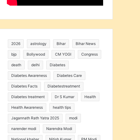
2026
astrology
Bihar
Bihar News
bjp
Bollywood
CM YOGI
Congress
death
delhi
Diabetes
Diabetes Awareness
Diabetes Care
Diabetes Facts
Diabetestreatment
Diabetes treatment
Dr S Kumar
Health
Health Awareness
health tips
Jagannath Rath Yatra 2025
modi
narender modi
Narendra Modi
National khabar
Nitish Kumar
PM Modi