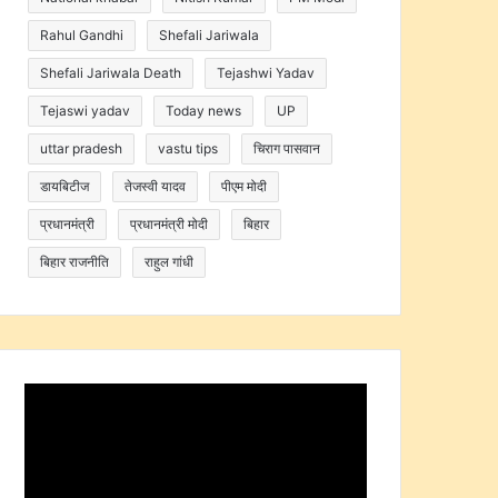
Rahul Gandhi
Shefali Jariwala
Shefali Jariwala Death
Tejashwi Yadav
Tejaswi yadav
Today news
UP
uttar pradesh
vastu tips
चिराग पासवान
डायबिटीज
तेजस्वी यादव
पीएम मोदी
प्रधानमंत्री
प्रधानमंत्री मोदी
बिहार
बिहार राजनीति
राहुल गांधी