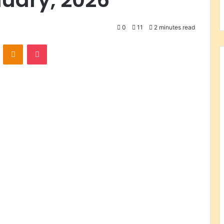
0
11
2 minutes read
VKontakte
Odnoklassniki
Pocket