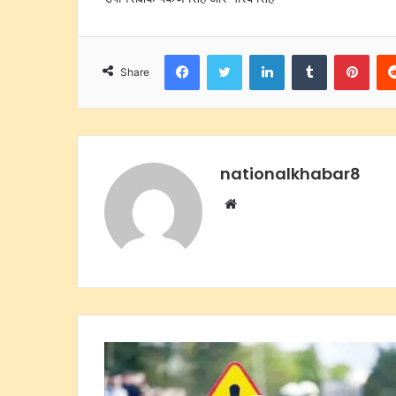
Facebook
Twitter
LinkedIn
Tumblr
Pint
Share
nationalkhabar8
Website