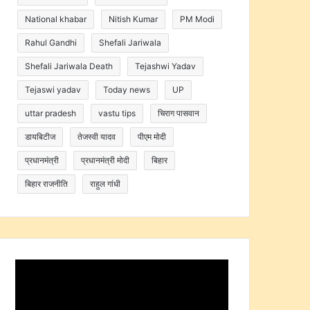
National khabar
Nitish Kumar
PM Modi
Rahul Gandhi
Shefali Jariwala
Shefali Jariwala Death
Tejashwi Yadav
Tejaswi yadav
Today news
UP
uttar pradesh
vastu tips
चिराग पासवान
डायबिटीज
तेजस्वी यादव
पीएम मोदी
प्रधानमंत्री
प्रधानमंत्री मोदी
बिहार
बिहार राजनीति
राहुल गांधी