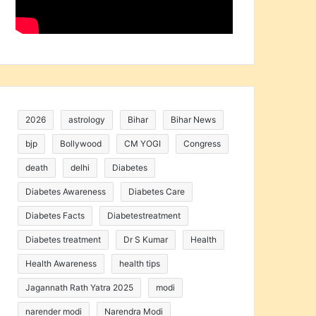
2026
astrology
Bihar
Bihar News
bjp
Bollywood
CM YOGI
Congress
death
delhi
Diabetes
Diabetes Awareness
Diabetes Care
Diabetes Facts
Diabetestreatment
Diabetes treatment
Dr S Kumar
Health
Health Awareness
health tips
Jagannath Rath Yatra 2025
modi
narender modi
Narendra Modi