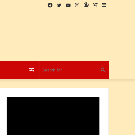
Facebook
Twitter
YouTube
Instagram
Log
Random
Sidebar
In
Article
Random
Search
Article
for