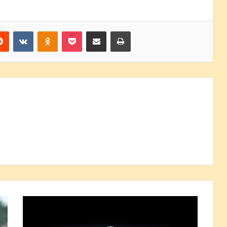
erest
Reddit
VKontakte
Odnoklassniki
Pocket
Share via Email
Print